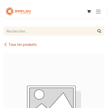
Se rendre au contenu
Tous les produits