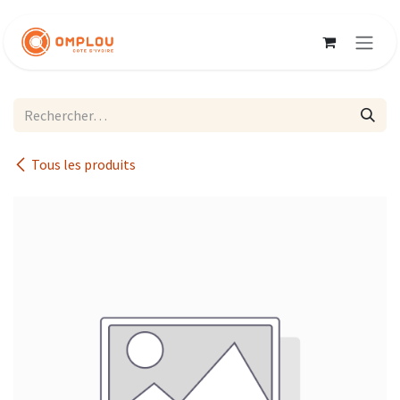
Se rendre au contenu
Tous les produits