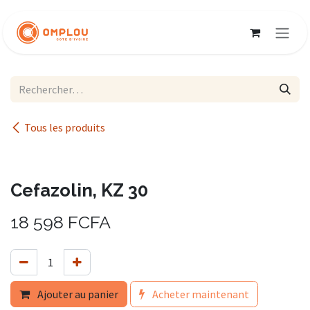
Se rendre au contenu
Tous les produits
Cefazolin, KZ 30
18 598
FCFA
Ajouter au panier
Acheter maintenant