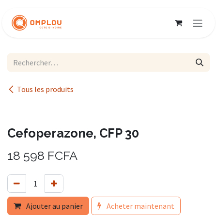
Se rendre au contenu
Tous les produits
Cefoperazone, CFP 30
18 598
FCFA
Ajouter au panier
Acheter maintenant