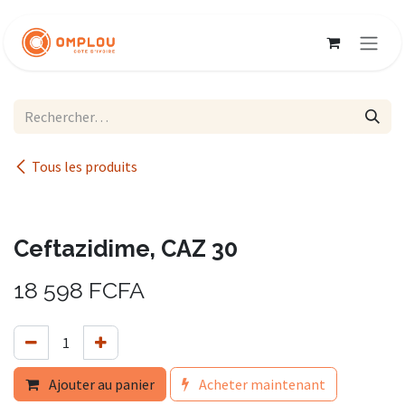
Se rendre au contenu
Tous les produits
Ceftazidime, CAZ 30
18 598
FCFA
Ajouter au panier
Acheter maintenant