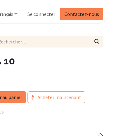
Se connecter
Contactez-nous
rançais
A 10
r au panier
Acheter maintenant
ts