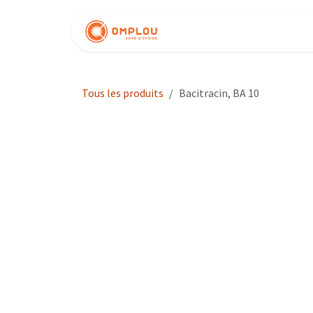
Se rendre au contenu
Nos produits
Tous les produits
Bacitracin, BA 10