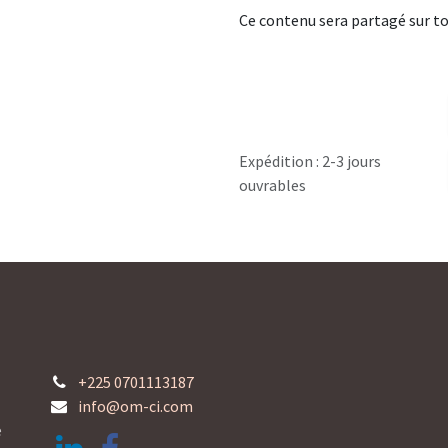
Ce contenu sera partagé sur to
Expédition : 2-3 jours
ouvrables
+225 0701113187
info@om-ci.com
e