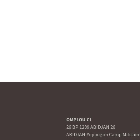
OMPLOU CI
26 BP 1289 ABIDJAN 26
ABIDJAN-Yopougon Camp Militair