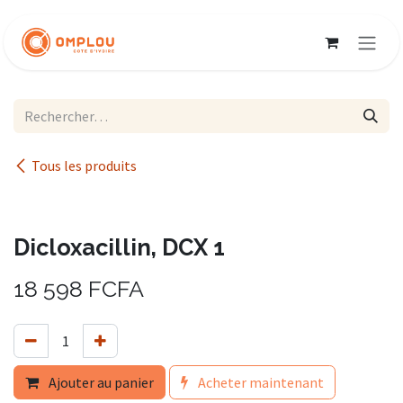
Se rendre au contenu
Tous les produits
Dicloxacillin, DCX 1
18 598
FCFA
Ajouter au panier
Acheter maintenant