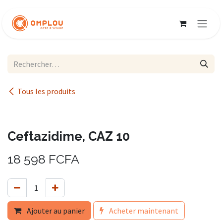
Se rendre au contenu
Tous les produits
Ceftazidime, CAZ 10
18 598
FCFA
Ajouter au panier
Acheter maintenant