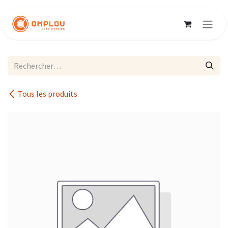
Se rendre au contenu
Tous les produits