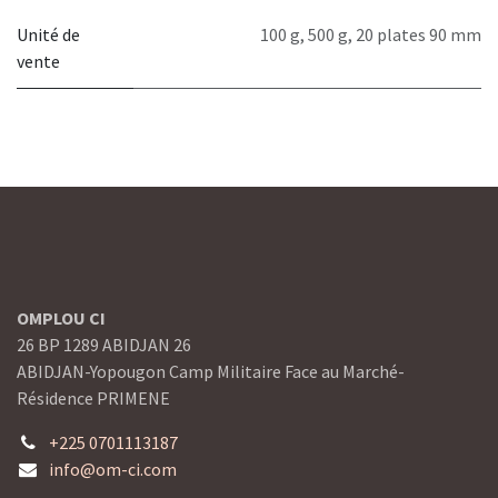
Unité de
100 g
,
500 g
,
20 plates 90 mm
vente
OMPLOU CI
26 BP 1289 ABIDJAN 26
ABIDJAN-Yopougon Camp Militaire Face au Marché-
Résidence PRIMENE
+225 0701113187
info@om-ci.com