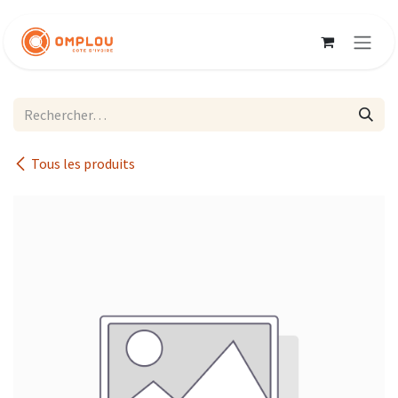
Se rendre au contenu
Tous les produits