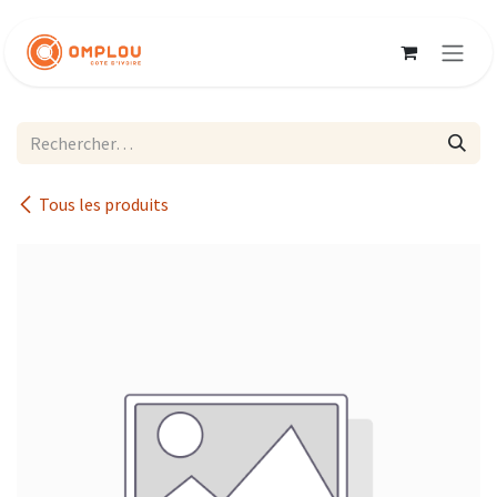
Se rendre au contenu
Tous les produits