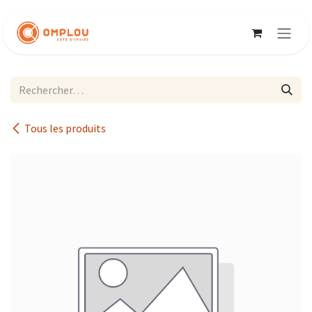
Se rendre au contenu
Tous les produits