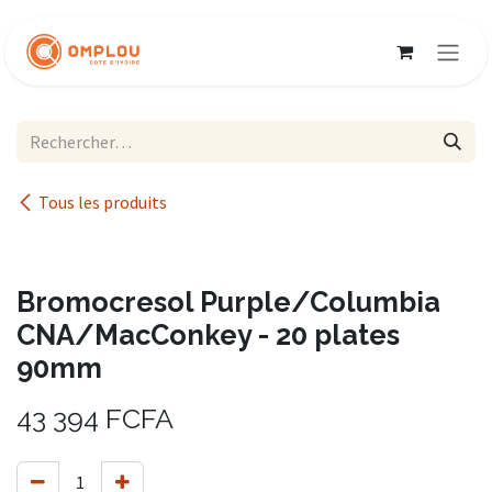
Se rendre au contenu
Tous les produits
Bromocresol Purple/Columbia
CNA/MacConkey - 20 plates
90mm
43 394
FCFA