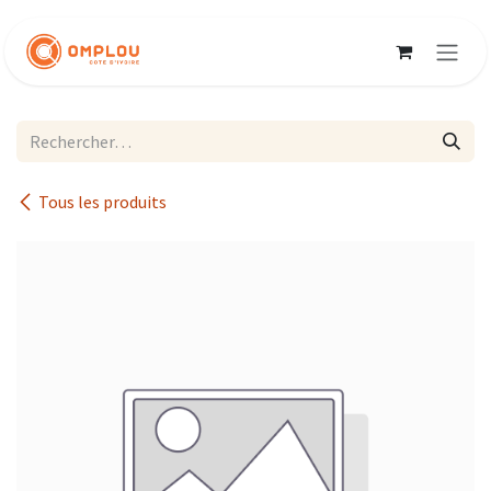
Se rendre au contenu
Tous les produits