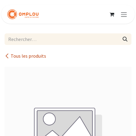
Se rendre au contenu
Tous les produits