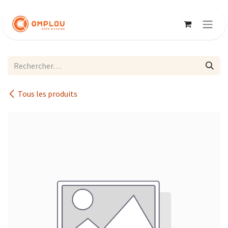
Se rendre au contenu
Tous les produits