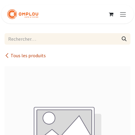
Se rendre au contenu
Tous les produits