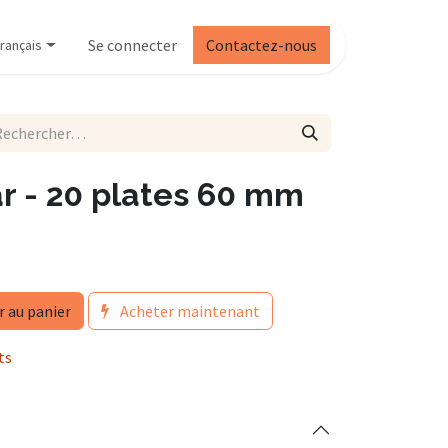
Se connecter
Contactez-nous
rançais
r - 20 plates 60 mm
r au panier
Acheter maintenant
ts