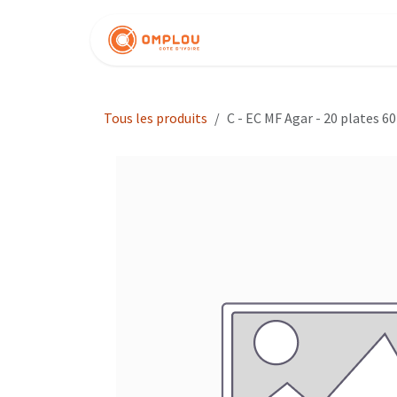
Se rendre au contenu
Nos produits
Tous les produits
C - EC MF Agar - 20 plates 