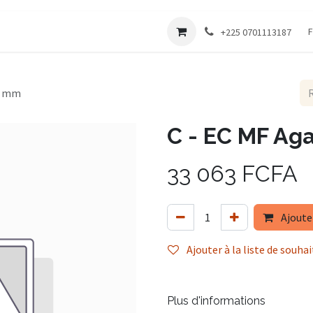
Société
F
+225 0701113187
60 mm
C - EC MF Aga
33 063
FCFA
Ajoute
Ajouter à la liste de souhai
Plus d'informations