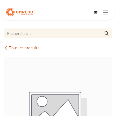
Se rendre au contenu
Tous les produits