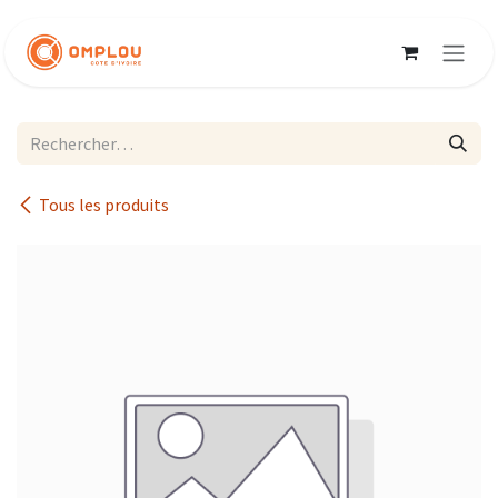
Se rendre au contenu
Tous les produits