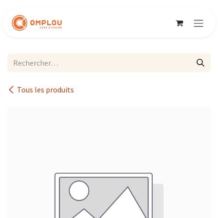
Se rendre au contenu
Tous les produits