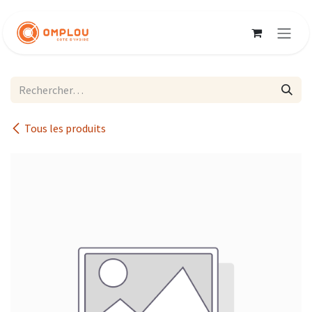
Se rendre au contenu
Tous les produits