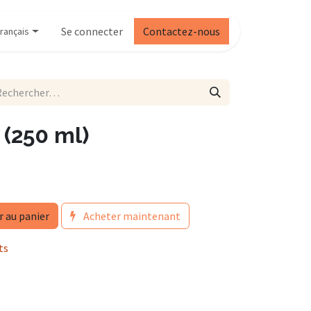
Se connecter
Contactez-nous
rançais
250 ml)
r au panier
Acheter maintenant
ts