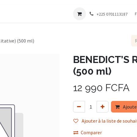
Société
F
+225 0701113187
tative) (500 ml)
BENEDICT’S R
(500 ml)
12 990
FCFA
Ajoute
Ajouter à la liste de souhai
Comparer