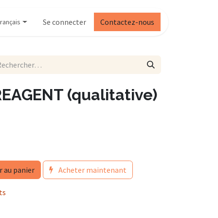
Se connecter
Contactez-nous
rançais
EAGENT (qualitative)
r au panier
Acheter maintenant
ts