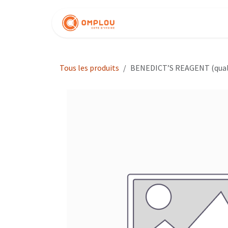
Se rendre au contenu
Nos produits
Tous les produits
BENEDICT’S REAGENT (quali