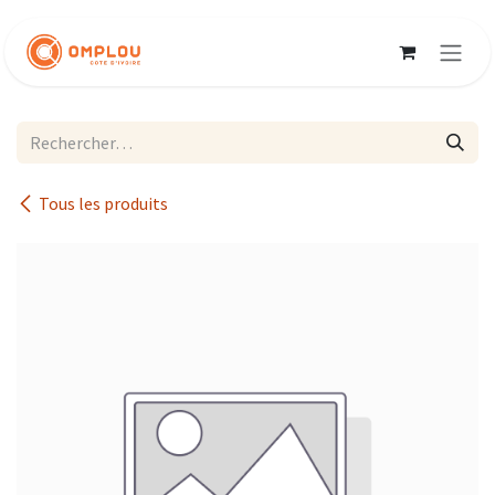
Se rendre au contenu
Tous les produits