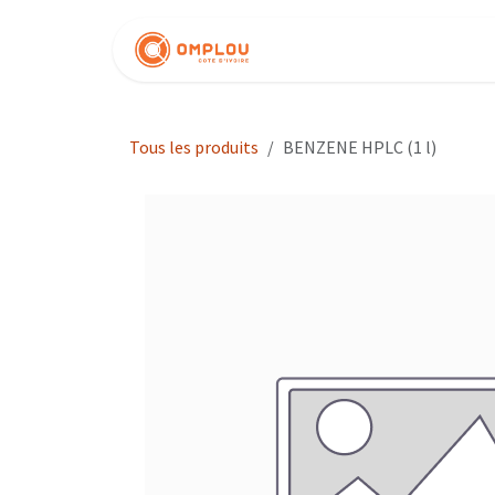
Se rendre au contenu
Nos produits
Tous les produits
BENZENE HPLC (1 l)