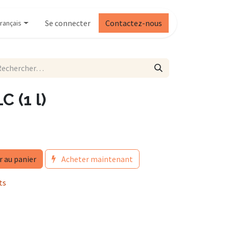
Se connecter
Contactez-nous
rançais
 (1 l)
r au panier
Acheter maintenant
ts