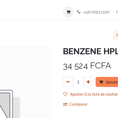
Société
F
+225 0701113187
BENZENE HPLC
34 524
FCFA
Ajoute
Ajouter à la liste de souhai
Comparer