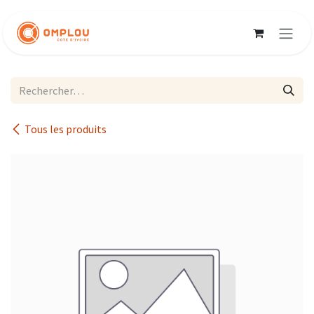
Se rendre au contenu
Tous les produits