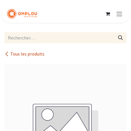
Se rendre au contenu
Tous les produits