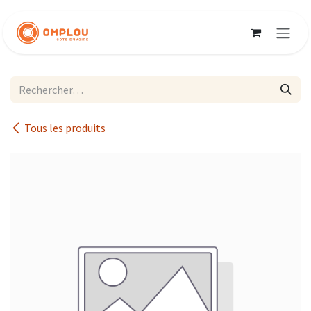
Se rendre au contenu
Tous les produits