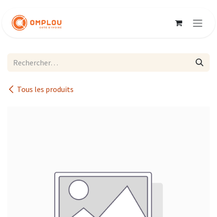
Se rendre au contenu
Tous les produits