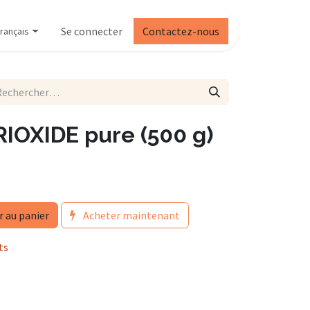
Se connecter
Contactez-nous
rançais
OXIDE pure (500 g)
r au panier
Acheter maintenant
ts