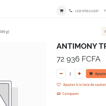
Société
F
+225 0701113187
500 g)
ANTIMONY TRI
72 936
FCFA
Ajoute
Ajouter à la liste de souhai
Comparer