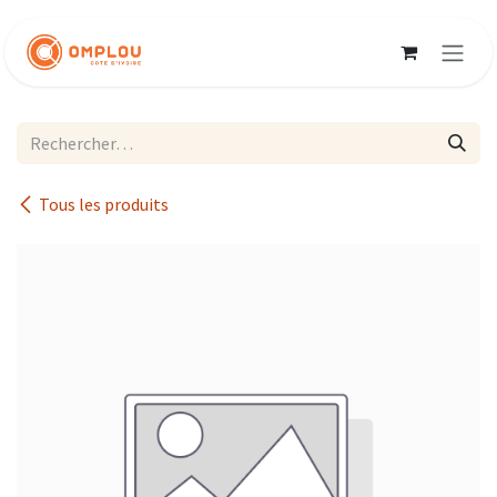
Se rendre au contenu
Tous les produits