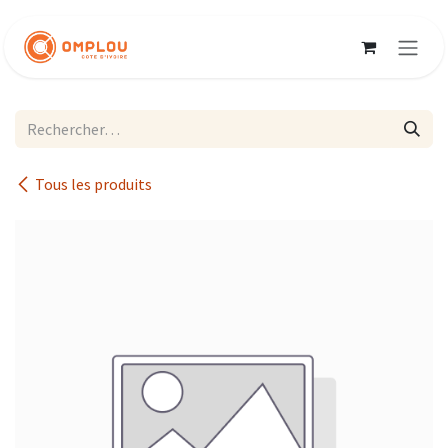
Se rendre au contenu
Tous les produits