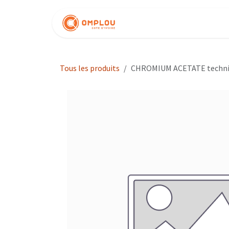
Se rendre au contenu
Nos produits
Tous les produits
CHROMIUM ACETATE technic