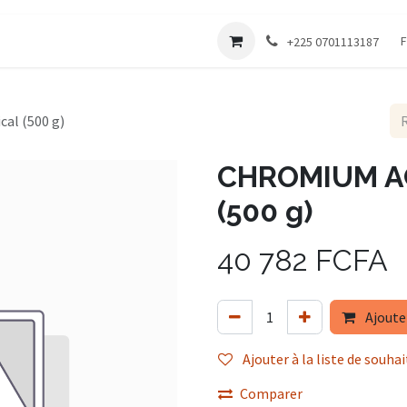
Société
F
+225 0701113187
al (500 g)
CHROMIUM AC
(500 g)
40 782
FCFA
Ajoute
Ajouter à la liste de souhai
Comparer