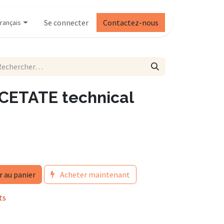
Se connecter
Contactez-nous
rançais
ETATE technical
r au panier
Acheter maintenant
ts