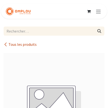
Se rendre au contenu
Tous les produits