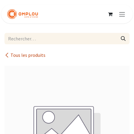
Se rendre au contenu
Tous les produits