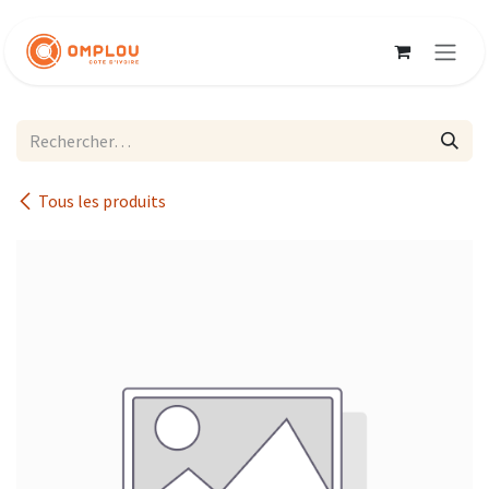
Se rendre au contenu
Tous les produits