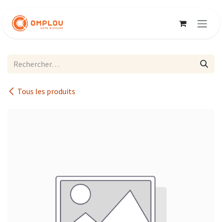
Se rendre au contenu
Tous les produits