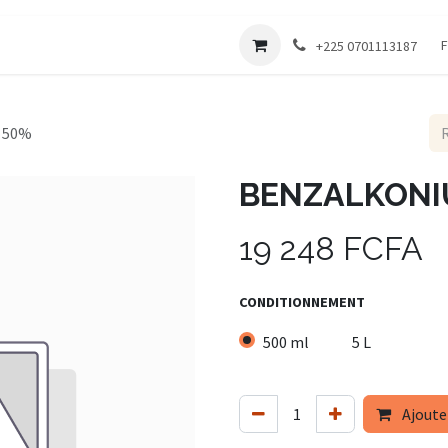
Société
F
+225 0701113187
 50%
BENZALKONI
19 248
FCFA
CONDITIONNEMENT
500 ml
5 L
Ajoute