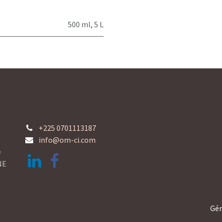
500 ml
,
5 L
+225 0701113187
info@om-ci.com
e
NE
Gén