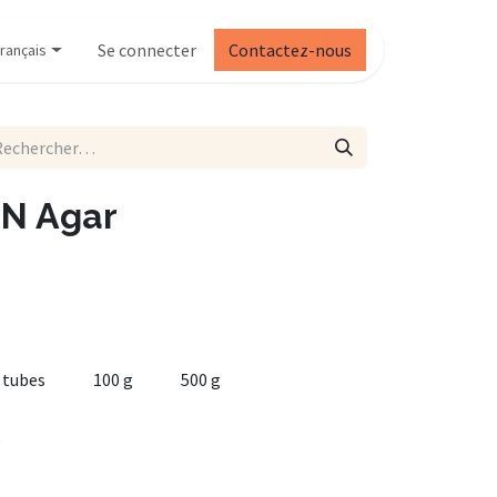
Se connecter
Contactez-nous
rançais
IN Agar
 tubes
100 g
500 g
g