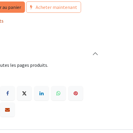
r au panier
Acheter maintenant
ts
utes les pages produits.