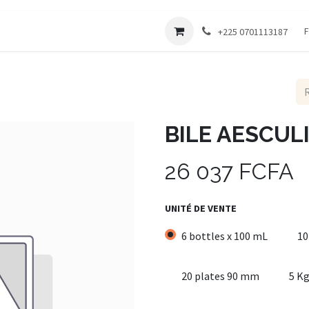
Société
F
+225 0701113187
BILE AESCUL
26 037
FCFA
UNITÉ DE VENTE
6 bottles x 100 mL
10
20 plates 90 mm
5 K