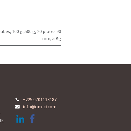
tubes
,
100 g
,
500 g
,
20 plates 90
mm
,
5 Kg
+225 0701113187
info@om-ci.com
e
NE