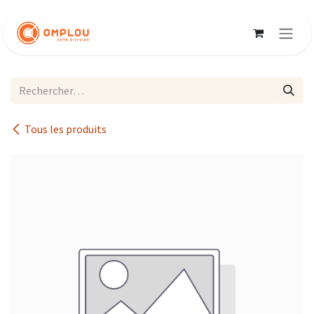
Se rendre au contenu
Tous les produits