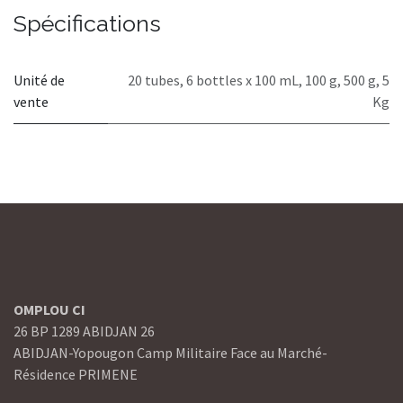
Spécifications
Unité de
20 tubes
,
6 bottles x 100 mL
,
100 g
,
500 g
,
5
vente
Kg
OMPLOU CI
26 BP 1289 ABIDJAN 26
ABIDJAN-Yopougon Camp Militaire Face au Marché-
Résidence PRIMENE