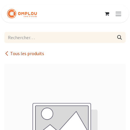
Se rendre au contenu
Tous les produits