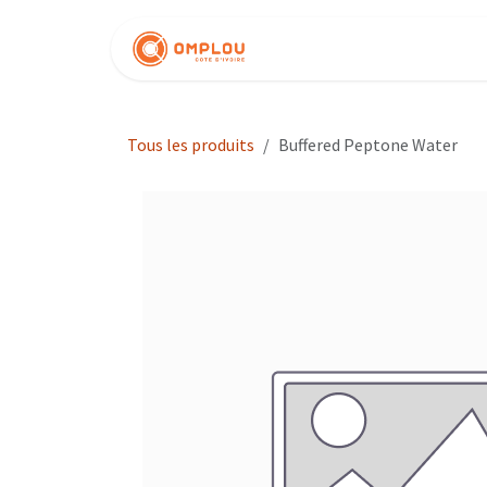
Se rendre au contenu
Nos produits
Tous les produits
Buffered Peptone Water