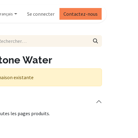
Se connecter
Contactez-nous
rançais
tone Water
naison existante
utes les pages produits.