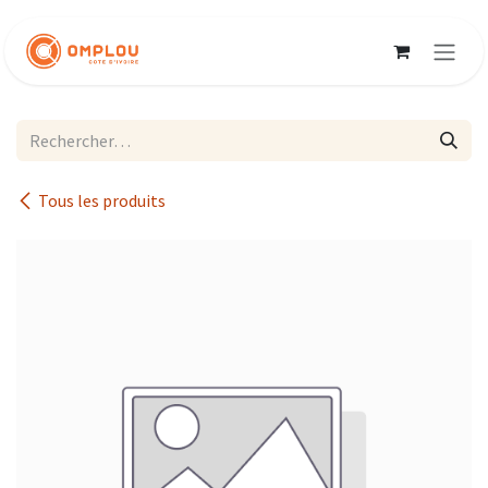
Se rendre au contenu
Tous les produits