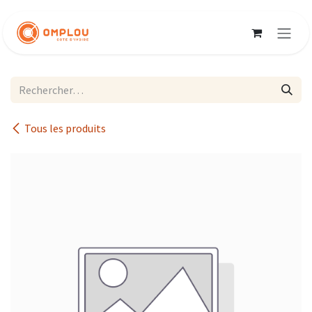
Se rendre au contenu
Tous les produits