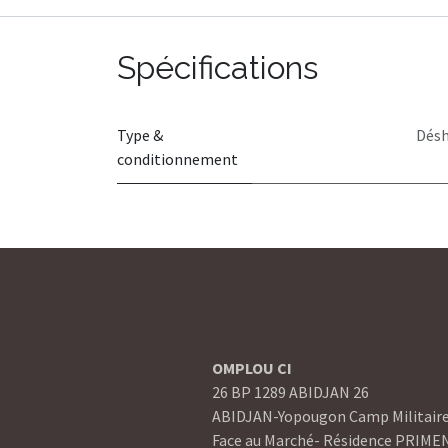
Spécifications
Type &
Désh
conditionnement
OMPLOU CI
26 BP 1289 ABIDJAN 26
ABIDJAN-Yopougon Camp Militair
Face au Marché- Résidence PRIME