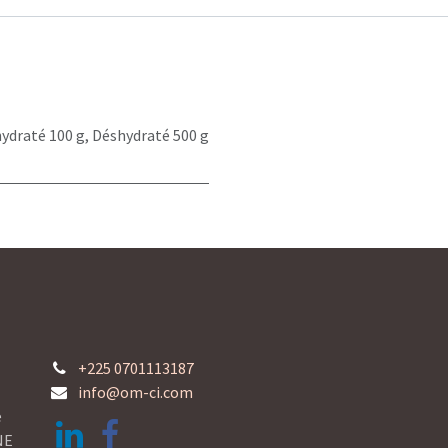
ydraté 100 g
,
Déshydraté 500 g
+225 0701113187
info@om-ci.com
e
NE