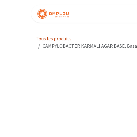
Se rendre au contenu
Nos produits
Tous les produits
CAMPYLOBACTER KARMALI AGAR BASE, Basal me