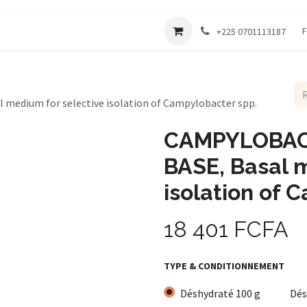
Société
F
+225 0701113187
dium for selective isolation of Campylobacter spp.
CAMPYLOBAC
BASE, Basal 
isolation of 
18 401
FCFA
TYPE & CONDITIONNEMENT
Déshydraté 100 g
Dés