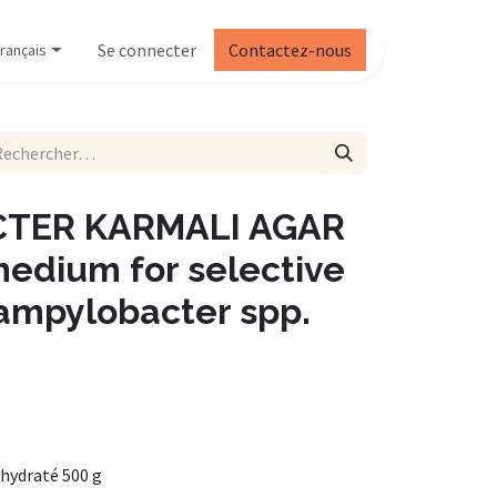
Se connecter
Contactez-nous
rançais
TER KARMALI AGAR
medium for selective
Campylobacter spp.
hydraté 500 g