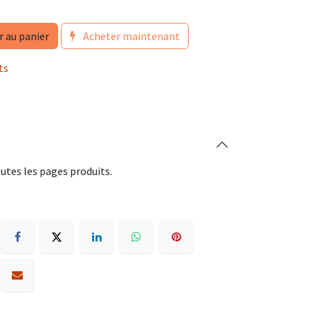
r au panier
Acheter maintenant
ts
utes les pages produits.