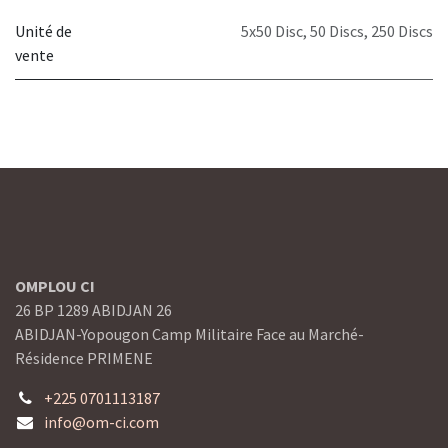
Unité de
5x50 Disc
,
50 Discs
,
250 Discs
vente
OMPLOU CI
26 BP 1289 ABIDJAN 26
ABIDJAN-Yopougon Camp Militaire Face au Marché-
Résidence PRIMENE
+225 0701113187
info@om-ci.com