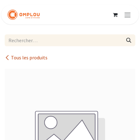
Se rendre au contenu
Tous les produits