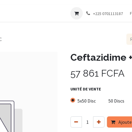
Société
F
+225 0701113187
C
Ceftazidime +
57 861
FCFA
UNITÉ DE VENTE
5x50 Disc
50 Discs
Ajoute