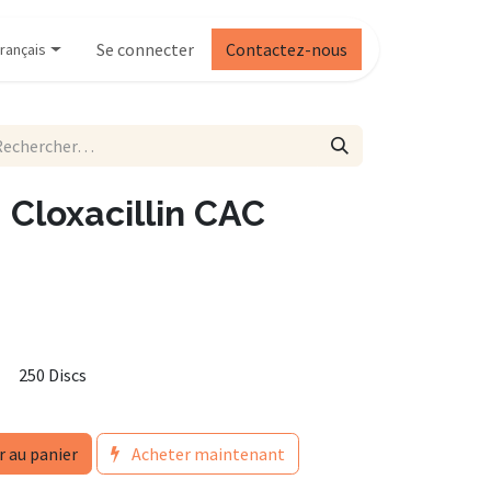
Se connecter
Contactez-nous
rançais
 Cloxacillin CAC
250 Discs
r au panier
Acheter maintenant