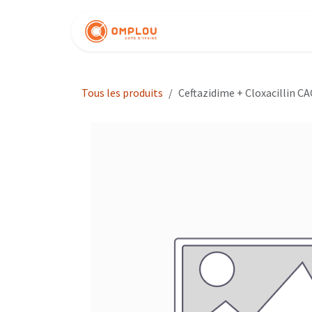
Se rendre au contenu
Nos produits
Tous les produits
Ceftazidime + Cloxacillin CA