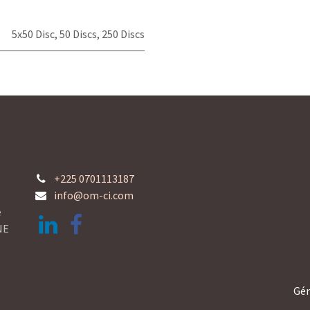
5x50 Disc
,
50 Discs
,
250 Discs
+225 0701113187
info@om-ci.com
e
NE
Gén