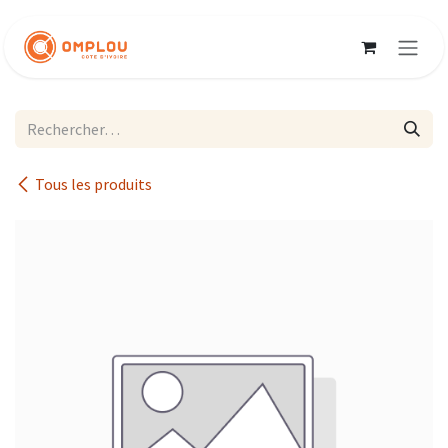
Se rendre au contenu
Tous les produits