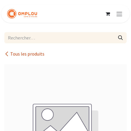
Se rendre au contenu
Tous les produits